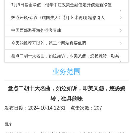
7月9日基金净值：银华中短政策金融债定开债最新净值
1.0341，涨0.07%
热点评说•众议《谯国夫人》① | 艺术再现 精彩引人
中国西部游受海外游客青睐
今天的推荐可以的，第二个网站真要低调
盘点二胡十大名曲，如泣如诉，即美又怨，悠扬婉转，独具
韵味
业务范围
盘点二胡十大名曲，如泣如诉，即美又怨，悠扬婉
转，独具韵味
发布日期：2024-10-14 12:31 点击次数：207
图片