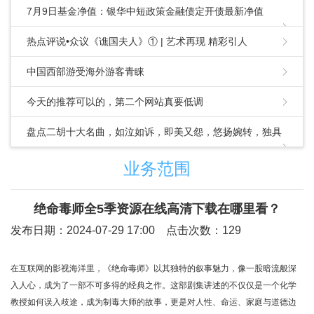
7月9日基金净值：银华中短政策金融债定开债最新净值
1.0341，涨0.07%
热点评说•众议《谯国夫人》① | 艺术再现 精彩引人
中国西部游受海外游客青睐
今天的推荐可以的，第二个网站真要低调
盘点二胡十大名曲，如泣如诉，即美又怨，悠扬婉转，独具
韵味
业务范围
绝命毒师全5季资源在线高清下载在哪里看？
发布日期：2024-07-29 17:00 点击次数：129
在互联网的影视海洋里，《绝命毒师》以其独特的叙事魅力，像一股暗流般深
入人心，成为了一部不可多得的经典之作。这部剧集讲述的不仅仅是一个化学
教授如何误入歧途，成为制毒大师的故事，更是对人性、命运、家庭与道德边