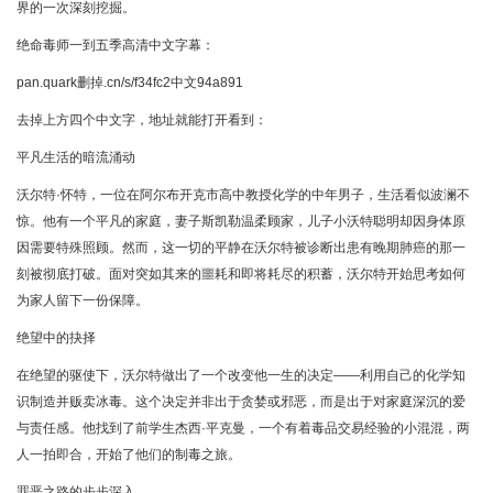
界的一次深刻挖掘。
绝命毒师一到五季高清中文字幕：
pan.quark删掉.cn/s/f34fc2中文94a891
去掉上方四个中文字，地址就能打开看到：
平凡生活的暗流涌动
沃尔特·怀特，一位在阿尔布开克市高中教授化学的中年男子，生活看似波澜不
惊。他有一个平凡的家庭，妻子斯凯勒温柔顾家，儿子小沃特聪明却因身体原
因需要特殊照顾。然而，这一切的平静在沃尔特被诊断出患有晚期肺癌的那一
刻被彻底打破。面对突如其来的噩耗和即将耗尽的积蓄，沃尔特开始思考如何
为家人留下一份保障。
绝望中的抉择
在绝望的驱使下，沃尔特做出了一个改变他一生的决定——利用自己的化学知
识制造并贩卖冰毒。这个决定并非出于贪婪或邪恶，而是出于对家庭深沉的爱
与责任感。他找到了前学生杰西·平克曼，一个有着毒品交易经验的小混混，两
人一拍即合，开始了他们的制毒之旅。
罪恶之路的步步深入